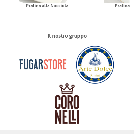
Pralina alla Nocciola
Pralina T
Il nostro gruppo