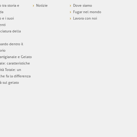
o tra storia e
Notizie
Dove siamo
da
Fugar nel mondo
o e i suoi
Lavora con noi
enti
nciatura della
ardo dentro il
orio
artigianale e Gelato
ale: caratteristiche
ità Totale: un
che fa la differenza
tà sul gelato