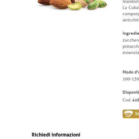
mandorle
La Cubai
compong
arricchit
Ingredie
zucchero
pistacch
essenzia
Modo d'
100-130 
Disponib
41
Cod.
S
Richiedi informazioni