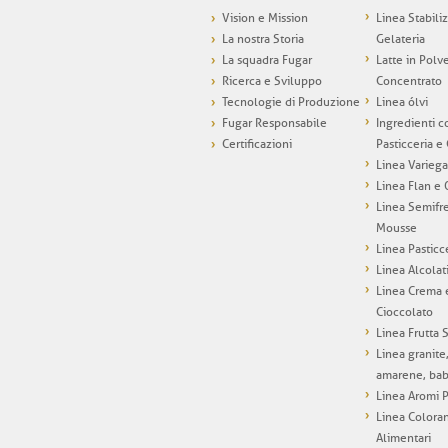
Vision e Mission
Linea Stabili
La nostra Storia
Gelateria
La squadra Fugar
Latte in Polv
Ricerca e Sviluppo
Concentrato
Tecnologie di Produzione
Linea ólvi
Fugar Responsabile
Ingredienti c
Certificazioni
Pasticceria e
Linea Variega
Linea Flan e
Linea Semifr
Mousse
Linea Pasticc
Linea Alcolat
Linea Crema 
Cioccolato
Linea Frutta 
Linea granite
amarene, ba
Linea Aromi P
Linea Coloran
Alimentari