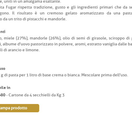
, uniti in un amalgama esaltante.
ta Fugar rispetta tradizione, gusto e gli ingredienti primari che da 
ono. Il risultato è un cremoso gelato aromatizzato da una pasta
o da un trito di pistacchi e mandorle.
nti
, miele (27%), mandorle (26%), olio di semi di girasole, sciroppo di 
i, albume d'uovo pastorizzato in polvere, aromi, estratto vaniglia dalle ba
li di arancio e limone.
uso
g di pasta per 1 litro di base crema o bianca. Mescolare prima dell'uso.
ile in
680
- Cartone da 4 secchielli da Kg 3
tampa prodotto