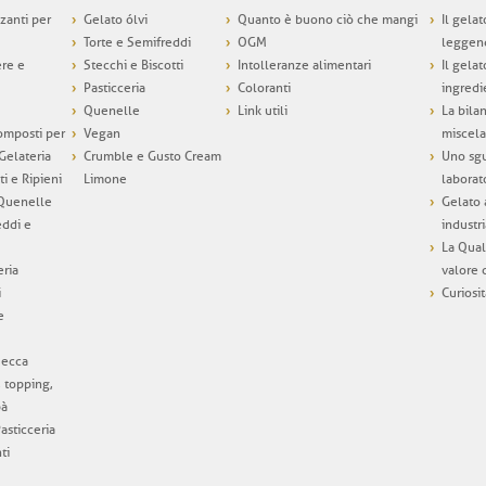
zzanti per
Gelato ólvi
Quanto è buono ciò che mangi
Il gelat
Torte e Semifreddi
OGM
leggen
ere e
Stecchi e Biscotti
Intolleranze alimentari
Il gelat
Pasticceria
Coloranti
ingredi
Quenelle
Link utili
La bila
omposti per
Vegan
miscela
 Gelateria
Crumble e Gusto Cream
Uno sgu
ti e Ripieni
Limone
laborat
 Quenelle
Gelato 
eddi e
industri
La Qual
eria
valore 
i
Curiosi
e
Secca
, topping,
bà
asticceria
ti