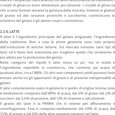
libera è completato staticamente ma tanto velocemente da mantenere i
cristalli di ghiaccio entro dimensioni piccolissime. I cristalli di ghiaccio
che si sono formati durante la gelatura della miscela, insieme ai globuli
di grasso ed alle sostanze proteiche e zuccherine, costituiscono lo
scheletro del gelato e gli danno corpo e consistenza.
2.2 IL LATTE
Il latte è l’ingrediente principale del gelato artigianale, l’ingrediente
della tradizione. Non a caso le prime gelaterie sono nate proprio
dall’evoluzione di antiche latterie. Sul mercato esistono tanti tipi di
latte ed è bene fare attenzione per scegliere quello che veramente è
più adatto per la produzione del gelato.
Nella categoria dei liquidi il latte stona un po’, ma in realtà è
l’ingrediente reperibile in commercio, che contiene più acqua di
qualsiasi altro, circa l’88%. Gli altri suoi componenti solidi possono farlo
entrare anche tra gli apportatori di grassi e di proteine indispensabili al
gelato.
Il latte comunemente usato in gelateria è quello di origine bovina; esso
è mediamente composto dall’88% di acqua, dal 3% di grassi, dal 4% di
zuccheri, dal 3,5% di proteine, dall’1% di vitamine e sali minerali.
Il grasso del latte è la PANNA che si ottiene per affioramento o
centrifugazione. Essa è composta mediamente dal 59% di acqua, dal
35% di grasso e dal 6% delle altre sostanze presenti nel latte.