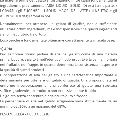
Le materie prime del gelato si distinguono in tre classi fondamentali di
ingredienti e precisamente: ARIA, LIQUIDI, SOLIDI. Di essi fanno parte: ›
i GRASSI › gli ZUCCHERI › i SOLIDI MAGRI DEL LATTE › il NEUTRO e gli
ALTRI SOLIDI dagli aromi in poi.
Naturalmente, per ottenere un gelato di qualità, non è sufficiente
utilizzare ottimi ingredienti, ma è indispensabile che questi ingredienti
siano in equilibrio fra di loro.
bilanciare
Ecco perché è fondamentale
correttamente la miscela base.
1) ARIA
Può sembrare strano parlare di aria nel gelato come di una materia
prima. Eppure, essa lo è nell’identico modo in cui lo è la panna montata
nei frullati e nei frappè, in quanto determina la consistenza, l’aspetto e
la qualità di questi prodotti.
L’incorporazione di aria nel gelato è una caratteristica importante e
determinante per ottenere un gelato di qualità. Una proporzionata ed
uniforme incorporazione di aria conferisce al gelato una struttura
soffice, gradevole, un prodotto non eccessivamente freddo.
Un gelato senza contenuto d’aria risulta duro e freddo.
La percentuale di aria nel gelato artigianale varia abitualmente da un
minimo del 20% a un massimo del 45%.
PESO MISCELA - PESO GELATO