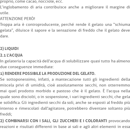
proprio, come cacao, nocciole, ecc.
L’inglobamento di aria contribuisce anche a migliorare il margine di
utile.
ATTENZIONE PERÒ!
Troppa aria è controproducente, perché rende il gelato una “schiuma
gelata”, diluisce il sapore e la sensazione di freddo che il gelato deve
dare.
2) LIQUIDI
2.1 L’ACQUA
In gelateria la capacità dell'acqua di solubilizzare quasi tutto ha almeno
due conseguenze immediate:
1) RENDERE POSSIBILE LA PRODUZIONE DEL GELATO.
Se sottoponessimo, infatti, a mantecazione tutti gli ingredienti della
miscela privi di umidità, cioè assolutamente secchi, non otterremmo
mai quel prodotto morbido e pastoso che è il gelato. È l'acqua nella
quale sono disciolti, o in sospensione, i vari ingredienti secchi, che gela
e solidifica. Gli ingredienti secchi da soli, anche se esposti al freddo più
intenso e rimescolati dall'agitatore, potrebbero diventare soltanto più
freddi;
2) COMBINARSI CON I SALI, GLI ZUCCHERI E I COLORANTI
provocand
reazioni e risultati differenti in base ai sali e agli altri elementi in essa