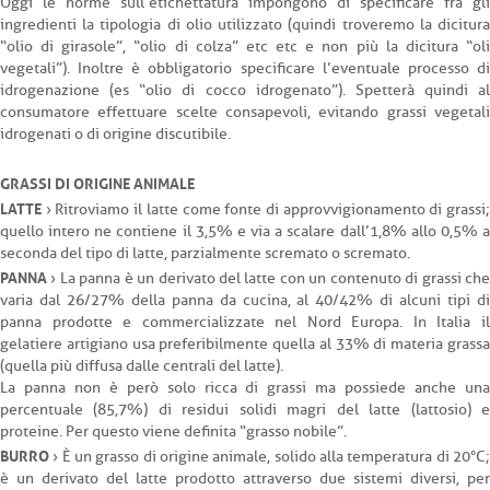
Oggi le norme sull’etichettatura impongono di specificare fra gli
ingredienti la tipologia di olio utilizzato (quindi troveremo la dicitura
“olio di girasole”, “olio di colza” etc etc e non più la dicitura “oli
vegetali”). Inoltre è obbligatorio specificare l’eventuale processo di
idrogenazione (es “olio di cocco idrogenato”). Spetterà quindi al
consumatore effettuare scelte consapevoli, evitando grassi vegetali
idrogenati o di origine discutibile.
GRASSI DI ORIGINE ANIMALE
LATTE
› Ritroviamo il latte come fonte di approvvigionamento di grassi;
quello intero ne contiene il 3,5% e via a scalare dall’1,8% allo 0,5% a
seconda del tipo di latte, parzialmente scremato o scremato.
PANNA
› La panna è un derivato del latte con un contenuto di grassi che
varia dal 26/27% della panna da cucina, al 40/42% di alcuni tipi di
panna prodotte e commercializzate nel Nord Europa. In Italia il
gelatiere artigiano usa preferibilmente quella al 33% di materia grassa
(quella più diffusa dalle centrali del latte).
La panna non è però solo ricca di grassi ma possiede anche una
percentuale (85,7%) di residui solidi magri del latte (lattosio) e
proteine. Per questo viene definita “grasso nobile”.
BURRO
› È un grasso di origine animale, solido alla temperatura di 20°C;
è un derivato del latte prodotto attraverso due sistemi diversi, per