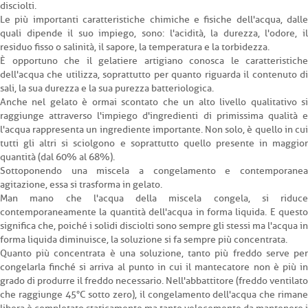
disciolti.
Le più importanti caratteristiche chimiche e fisiche dell'acqua, dalle
quali dipende il suo impiego, sono: l'acidità, la durezza, l'odore, il
residuo fisso o salinità, il sapore, la temperatura e la torbidezza.
È opportuno che il gelatiere artigiano conosca le caratteristiche
dell'acqua che utilizza, soprattutto per quanto riguarda il contenuto di
sali, la sua durezza e la sua purezza batteriologica.
Anche nel gelato è ormai scontato che un alto livello qualitativo si
raggiunge attraverso l'impiego d'ingredienti di primissima qualità e
l'acqua rappresenta un ingrediente importante. Non solo, è quello in cui
tutti gli altri si sciolgono e soprattutto quello presente in maggior
quantità (dal 60% al 68%).
Sottoponendo una miscela a congelamento e contemporanea
agitazione, essa si trasforma in gelato.
Man mano che l'acqua della miscela congela, si riduce
contemporaneamente la quantità dell'acqua in forma liquida. E questo
significa che, poiché i solidi disciolti sono sempre gli stessi ma l'acqua in
forma liquida diminuisce, la soluzione si fa sempre più concentrata.
Quanto più concentrata è una soluzione, tanto più freddo serve per
congelarla finché si arriva al punto in cui il mantecatore non è più in
grado di produrre il freddo necessario. Nell'abbattitore (freddo ventilato
che raggiunge 45°C sotto zero), il congelamento dell'acqua che rimane