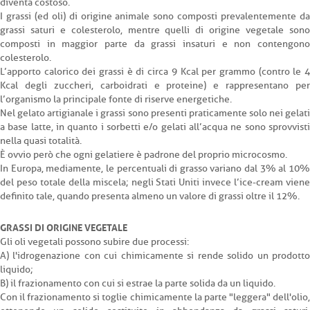
diventa costoso.
I grassi (ed oli) di origine animale sono composti prevalentemente da
grassi saturi e colesterolo, mentre quelli di origine vegetale sono
composti in maggior parte da grassi insaturi e non contengono
colesterolo.
L’apporto calorico dei grassi è di circa 9 Kcal per grammo (contro le 4
Kcal degli zuccheri, carboidrati e proteine) e rappresentano per
l’organismo la principale fonte di riserve energetiche.
Nel gelato artigianale i grassi sono presenti praticamente solo nei gelati
a base latte, in quanto i sorbetti e/o gelati all’acqua ne sono sprovvisti
nella quasi totalità.
È ovvio però che ogni gelatiere è padrone del proprio microcosmo.
In Europa, mediamente, le percentuali di grasso variano dal 3% al 10%
del peso totale della miscela; negli Stati Uniti invece l’ice-cream viene
definito tale, quando presenta almeno un valore di grassi oltre il 12%.
GRASSI DI ORIGINE VEGETALE
Gli oli vegetali possono subire due processi:
A) l'idrogenazione con cui chimicamente si rende solido un prodotto
liquido;
B) il frazionamento con cui si estrae la parte solida da un liquido.
Con il frazionamento si toglie chimicamente la parte "leggera" dell'olio,