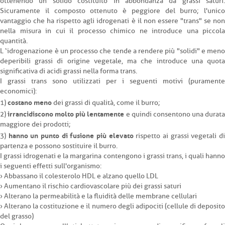
ottenendo un solido costituito in abbondanza da grassi saturi.
Sicuramente il composto ottenuto è peggiore del burro; l'unico
vantaggio che ha rispetto agli idrogenati è il non essere "trans" se non
nella misura in cui il processo chimico ne introduce una piccola
quantità.
L ‘idrogenazione è un processo che tende a rendere più "solidi" e meno
deperibili grassi di origine vegetale, ma che introduce una quota
significativa di acidi grassi nella forma trans.
I grassi trans sono utilizzati per i seguenti motivi (puramente
economici):
costano meno
1)
dei grassi di qualità, come il burro;
irrancidiscono molto più lentamente
2)
e quindi consentono una durat
maggiore dei prodotti;
hanno un punto di fusione più elevato
3)
rispetto ai grassi vegetali d
partenza e possono sostituire il burro.
I grassi idrogenati e la margarina contengono i grassi trans, i quali hanno
i seguenti effetti sull'organismo:
› Abbassano il colesterolo HDL e alzano quello LDL
› Aumentano il rischio cardiovascolare più dei grassi saturi
› Alterano la permeabilità e la fluidità delle membrane cellulari
› Alterano la costituzione e il numero degli adipociti (cellule di deposito
del grasso)