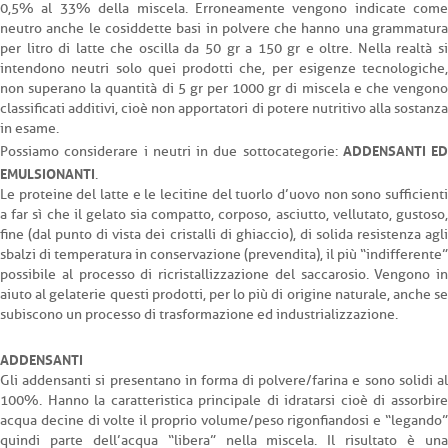
0,5% al 33% della miscela. Erroneamente vengono indicate come
neutro anche le cosiddette basi in polvere che hanno una grammatura
per litro di latte che oscilla da 50 gr a 150 gr e oltre. Nella realtà si
intendono neutri solo quei prodotti che, per esigenze tecnologiche,
non superano la quantità di 5 gr per 1000 gr di miscela e che vengono
classificati additivi, cioè non apportatori di potere nutritivo alla sostanza
in esame.
ADDENSANTI ED
Possiamo considerare i neutri in due sottocategorie:
EMULSIONANTI
.
Le proteine del latte e le lecitine del tuorlo d’uovo non sono sufficienti
a far sì che il gelato sia compatto, corposo, asciutto, vellutato, gustoso,
fine (dal punto di vista dei cristalli di ghiaccio), di solida resistenza agli
sbalzi di temperatura in conservazione (prevendita), il più “indifferente”
possibile al processo di ricristallizzazione del saccarosio. Vengono in
aiuto al gelaterie questi prodotti, per lo più di origine naturale, anche se
subiscono un processo di trasformazione ed industrializzazione.
ADDENSANTI
Gli addensanti si presentano in forma di polvere/farina e sono solidi al
100%. Hanno la caratteristica principale di idratarsi cioè di assorbire
acqua decine di volte il proprio volume/peso rigonfiandosi e “legando”
quindi parte dell’acqua “libera” nella miscela. Il risultato è una