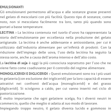
EMULSIONANTI
Gli emulsionanti permettono all'acqua e alle sostanze grasse presenti
nel gelato di mescolarsi con più facilità. Questo tipo di sostanze, come
noto, non si mescolano facilmente tra loro, tanto più quando sono
portati a basse temperature.
LECITINA
› La lecitina contenuta nel tuorlo d’uovo ha rappresentato la
storia dell’emulsionante per eccellenza nella produzione del gelato
artigianale. La lecitina è anche addensante e antiossidante, per cui è
utilizzato dall’industria alimentare per un’infinità di prodotti. Con la
riduzione dell’impiego delle uova, l’uso della lecitina ha seguito la
stessa sorte, anche a causa dell’aroma intenso e dell’alto costo.
lecitina di soja
La
è oggi la più conosciuta soprattutto per l’uso che n
viene fatto come coadiuvante per il controllo del regime alimentare.
MONOGLICERIDI E DIGLICERIDI
› Questi emulsionanti sono tra i più usat
in gelateria (con esclusione dei trigliceridi) per la loro capacità di essere
attrattivi nei confronti dell’acqua (monogliceridi) e del grasso
(digliceridi). Si sciolgono a caldo, per cui vanno inseriti nel ciclo di
pastorizzazione.
È molto importante che ogni gelatiere scelga, fra i diversi neutri in
commercio, quello che meglio si adatta al suo modo di lavorare.
Impiegando troppo neutro, il gelato diventa lucido e gommoso in