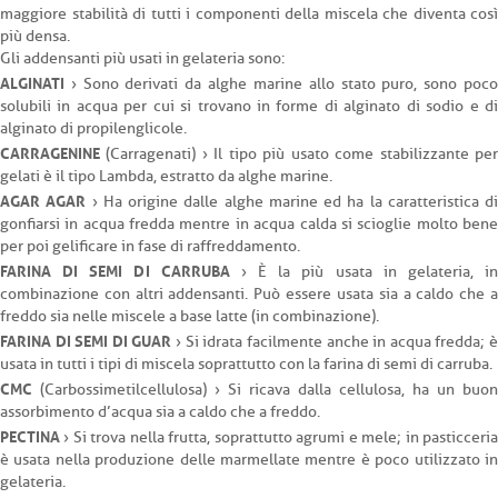
maggiore stabilità di tutti i componenti della miscela che diventa così
più densa.
Gli addensanti più usati in gelateria sono:
ALGINATI
› Sono derivati da alghe marine allo stato puro, sono poco
solubili in acqua per cui si trovano in forme di alginato di sodio e di
alginato di propilenglicole.
CARRAGENINE
(Carragenati) › Il tipo più usato come stabilizzante per
gelati è il tipo Lambda, estratto da alghe marine.
AGAR AGAR
› Ha origine dalle alghe marine ed ha la caratteristica di
gonfiarsi in acqua fredda mentre in acqua calda si scioglie molto bene
per poi gelificare in fase di raffreddamento.
FARINA DI SEMI DI CARRUBA
› È la più usata in gelateria, i
combinazione con altri addensanti. Può essere usata sia a caldo che a
freddo sia nelle miscele a base latte (in combinazione).
FARINA DI SEMI DI GUAR
› Si idrata facilmente anche in acqua fredda; 
usata in tutti i tipi di miscela soprattutto con la farina di semi di carruba.
CMC
(Carbossimetilcellulosa) › Si ricava dalla cellulosa, ha un buon
assorbimento d’acqua sia a caldo che a freddo.
PECTINA
› Si trova nella frutta, soprattutto agrumi e mele; in pasticceria
è usata nella produzione delle marmellate mentre è poco utilizzato in
gelateria.