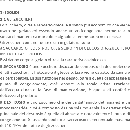
forma spray, granulare. Il tenore di grassi è inferiore all’1%.
3) I SOLIDI
3.1 GLI ZUCCHERI
Lo zucchero, oltre a renderlo dolce, è il solido più economico che viene
usato nel gelato ed essendo anche un anticongelante permette allo
stesso di mantenersi morbido malgrado la temperatura molto bassa.
Gli zuccheri comunemente usati in gelateria sono:
il SACCAROSIO, il DESTROSIO, gli SCIROPPI DI GLUCOSIO, lo ZUCCHERO
INVERTITO e il FRUTTOSIO.
Essi danno corpo al gelato oltre alla caratteristica dolcezza.
SACCAROSIO
Il
è uno zucchero disaccaride composto da due molecol
di altri zuccheri, il fruttosio e il glucosio. Esso viene estratto da canna o
da barbabietola. La sua funzione nel gelato, oltre a quella di abbassare il
punto di congelamento, cioè opporsi alla totale cristallizzazione
dell’acqua durante la fase di mantecazione, è quella di conferire
dolcezza al prodotto.
DESTROSIO
Il
è uno zucchero che deriva dall’amido del mais ed è u
monosaccaride, cioè è composto da una sola molecola. La caratteristica
principale del destrosio è quella di abbassare notevolmente il punto di
congelamento. Si usa abbinandolo al saccarosio in percentuale massima
del 10-15% del totale degli zuccheri.