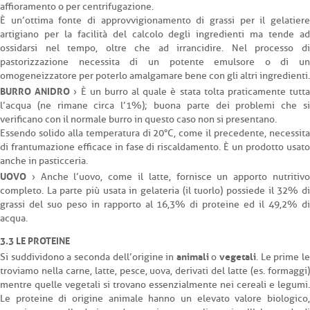
affioramento o per centrifugazione.
È un’ottima fonte di approvvigionamento di grassi per il gelatiere
artigiano per la facilità del calcolo degli ingredienti ma tende ad
ossidarsi nel tempo, oltre che ad irrancidire. Nel processo di
pastorizzazione necessita di un potente emulsore o di un
omogeneizzatore per poterlo amalgamare bene con gli altri ingredienti.
BURRO ANIDRO
› È un burro al quale è stata tolta praticamente tutt
l’acqua (ne rimane circa l’1%); buona parte dei problemi che si
verificano con il normale burro in questo caso non si presentano.
Essendo solido alla temperatura di 20°C, come il precedente, necessita
di frantumazione efficace in fase di riscaldamento. È un prodotto usato
anche in pasticceria.
UOVO
› Anche l’uovo, come il latte, fornisce un apporto nutritivo
completo. La parte più usata in gelateria (il tuorlo) possiede il 32% di
grassi del suo peso in rapporto al 16,3% di proteine ed il 49,2% di
acqua.
3.3 LE PROTEINE
animali
vegetali
Si suddividono a seconda dell’origine in
o
. Le prime l
troviamo nella carne, latte, pesce, uova, derivati del latte (es. formaggi)
mentre quelle vegetali si trovano essenzialmente nei cereali e legumi.
Le proteine di origine animale hanno un elevato valore biologico,