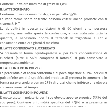
Contiene un valore massimo di grassi di 1,8%.
IL LATTE SCREMATO
Contiene un valore massimo di grassi pari allo 0,5%.
Le varie forme sopra descritte possono essere anche prodotte con il
sistema U.H.T.
La durabilità in queste condizioni è di 90 giorni a temperatura
ambiente; una volta aperta la confezione, e non utilizzata tutta la
quantità, è necessario riporre il tetrapak in frigorifero a +4° e
consumarlo entro 2/3 giorni al massimo.
IL LATTE CONDENSATO ZUCCHERATO
Si presenta in forma liquido-pastosa e, per l’alta concentrazione di
zuccheri, (oltre il 56% compreso il lattosio) si può conservare a
temperatura ambiente.
IL LATTE INTERO IN POLVERE
La percentuale di acqua contenuta è di poco superiore al 3%, per cui si
può definire umidità specifica del prodotto. Si presenta in commercio in
forma spray granulare con un 25% di grassi che ne inibisce una elevata
conservazione nel tempo.
IL LATTE SCREMATO IN POLVERE
È molto usato in gelateria per il suo elevato apporto proteico, (33% del
suo peso). Contiene un’umidità specifica del 4/5% e si presenta in