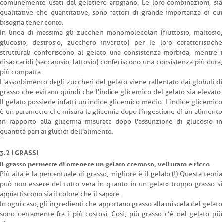
comunemente usati dal gelatiere artigiano. Le loro combinazioni, sia
qualitative che quantitative, sono fattori di grande importanza di cui
bisogna tener conto.
In linea di massima gli zuccheri monomolecolari (fruttosio, maltosio,
glucosio, destrosio, zucchero invertito) per le loro caratteristiche
strutturali conferiscono al gelato una consistenza morbida, mentre i
disaccaridi (saccarosio, lattosio) conferiscono una consistenza più dura,
più compatta.
L'assorbimento degli zuccheri del gelato viene rallentato dai globuli di
grasso che evitano quindi che l'indice glicemico del gelato sia elevato.
Il gelato possiede infatti un indice glicemico medio. L'indice glicemico
è un parametro che misura la glicemia dopo l'ingestione di un alimento
in rapporto alla glicemia misurata dopo l'assunzione di glucosio in
quantità pari ai glucidi dell'alimento.
3.2 I GRASSI
Il grasso permette di ottenere un gelato cremoso, vellutato e ricco.
Più alta è la percentuale di grasso, migliore è il gelato.(!) Questa teoria
può non essere del tutto vera in quanto in un gelato troppo grasso si
appiattiscono sia il colore che il sapore.
In ogni caso, gli ingredienti che apportano grasso alla miscela del gelato
sono certamente fra i più costosi. Così, più grasso c’è nel gelato più