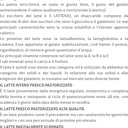
La panna arricchisce, se usata in giusta dose, il gusto del gelato
aumentandone il valore qualitativo e nutrizionale (calorico).
Lo zucchero del latte è il LATTOSIO, un disaccaride composto da
molecole di altri due zuccheri che sono il glucosio e il galattosio. Le sue
principali caratteristiche sono la scarsa solubilità e l’elevato apporto
calorico.
Le proteine del latte sono: la lattoalbumina, la lattoglobulina e la
caseina. Esse apportano al gelato stabilizzazione, cioè hanno il potere,
rigonfiandosi, di ritenere grossi quantitativi d’acqua.
Le principali vitamine contenute nel latte sono la A, la B e la E.
I sali minerali sono il calcio e il fosforo.
Il latte è quindi esso stesso una categoria, ed è utilizzato da ambedue le
categorie dei solidi e dei liquidi. In relazione alla sua utilità e alle
esigenze del gelatiere, lo troviamo sul mercato sotto diverse forme.
IL LATTE INTERO FRESCO PASTORIZZATO
È il latte proveniente dalla mungitura regolare, ininterrotta e completa
della bovina e sottoposto al ciclo di pastorizzazione entro 48 ore, con
scadenza 5 giorni dalla data della messa in vendita.
IL LATTE FRESCO PASTORIZZATO ALTA QUALITÀ
È un latte prodotto come il precedente ma con caratteristiche igieniche
migliori e con una percentuale di proteine più elevata.
IL LATTE PARZIALMENTE SCREMATO