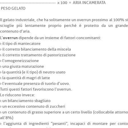
--------------------------------------- x 100 = ARIA INCAMERATA
PESO GELATO
Il gelato industriale, che ha solitamente un overrun prossimo al 100% si
scioglie più lentamente proprio perché è protetto da un grande
contenuto d’aria.
overrun
L’
dipende da un insieme di fattori concomitanti:
› il tipo di mantecatore
› il corretto bilanciamento della miscela
› il corretto trattamento di pastorizzazione
› l’omogeneizzazione
› una giusta maturazione
› la quantità (e il tipo) di neutro usato
› la quantità di magri di latte
› l’eventuale presenza di tuorlo d’uovo.
Tutti questi fattori favoriscono l’overrun.
Lo riducono invece:
› un bilanciamento sbagliato
› un eccessivo contenuto di zuccheri
› un contenuto di grasso superiore a un certo livello (collocabile attorno
all’8%)
› l’aggiunta di ingredienti “pesanti”, incapaci di montare per conto