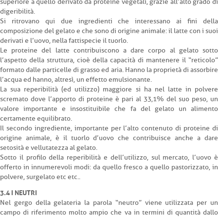
superiore a quello derivato da proteine vegetali, grazie all’alto grado di
digeribilità.
Si ritrovano qui due ingredienti che interessano ai fini della
composizione del gelato e che sono di origine animale: il latte con i suoi
derivati e l’uovo, nella fattispecie il tuorlo.
Le proteine del latte contribuiscono a dare corpo al gelato sotto
l’aspetto della struttura, cioè della capacità di mantenere il “reticolo”
formato dalle particelle di grasso ed aria. Hanno la proprietà di assorbire
l’acqua ed hanno, altresì, un effetto emulsionante.
La sua reperibilità (ed utilizzo) maggiore si ha nel latte in polvere
scremato dove l’apporto di proteine è pari al 33,1% del suo peso, un
valore importante e insostituibile che fa del gelato un alimento
certamente equilibrato.
Il secondo ingrediente, importante per l’alto contenuto di proteine di
origine animale, è il tuorlo d’uovo che contribuisce anche a dare
setosità e vellutatezza al gelato.
Sotto il profilo della reperibilità e dell’utilizzo, sul mercato, l’uovo è
offerto in innumerevoli modi: da quello fresco a quello pastorizzato, in
polvere, surgelato etc etc..
3.4 I NEUTRI
Nel gergo della gelateria la parola “neutro” viene utilizzata per un
campo di riferimento molto ampio che va in termini di quantità dallo