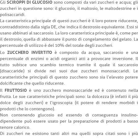
SCIROPPI DI GLUCOSIO
Gli
sono composti da vari zuccheri e acqua; gl
zuccheri in questione sono: il glucosio, il maltosio, le maltodestrine e i
polisaccaridi.
La caratteristica principale di questi zuccheri è il loro potere riducente,
contraddistinto dalla sigla DE, che indica il destrosio equivalente. Essi si
usano abbinati al saccarosio. La loro caratteristica principale è, come per
il destrosio, quella di abbassare il punto di congelamento del gelato. La
percentuale di utilizzo è del 10% del totale degli zuccheri.
ZUCCHERO INVERTITO
Lo
è composto da acqua, saccarosio e un
percentuale di enzimi o acidi organici atti a provocare inversione. Il
tutto subisce uno scambio termico tramite il quale il saccarosio
(disaccaride) si divide nei suoi due zuccheri monosaccaridi. Le
caratteristiche principali di questo zucchero sono sia l’elevato potere
dolcificante che quello riducente.
FRUTTOSIO
Il
è uno zucchero monosaccaride ed è contenuto nella
frutta. Le sue caratteristiche principali sono: la dolcezza (è infatti il più
dolce degli zuccheri) e l’igroscopia (il potere di rendere morbidi i
prodotti che lo contengono).
Non contenendo glucosio ed essendo di conseguenza insulino-
dipendente può essere usato per la preparazione di prodotti a basso
tenore calorico.
Di zuccheri ne esistono tanti altri ma quelli sopra citati sono i più