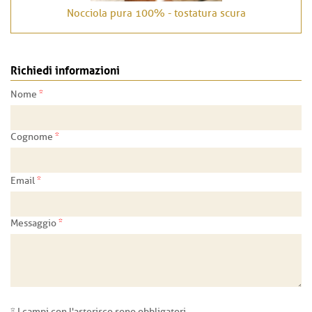
Nocciola pura 100% - tostatura scura
Richiedi informazioni
*
Nome
*
Cognome
*
Email
*
Messaggio
* I campi con l'asterisco sono obbligatori