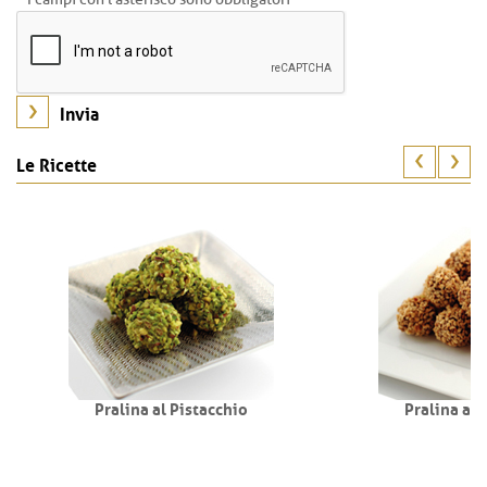
Le Ricette
Pralina al Pistacchio
Pralina all