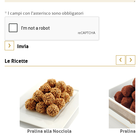
* I campi con l'asterisco sono obbligatori
Le Ricette
Pralina alla Nocciola
Pralina T