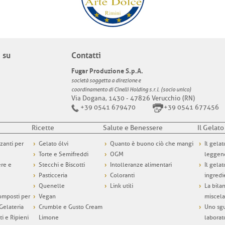
 su
Contatti
Fugar Produzione S.p.A.
società soggetta a direzione e
coordinamento di Cinelli Holding s.r.l. (socio unico)
Via Dogana, 1430 - 47826 Verucchio (RN)
+39 0541 679470
+39 0541 677456
Ricette
Salute e Benessere
Il Gelato
zzanti per
Gelato ólvi
Quanto è buono ciò che mangi
Il gelat
Torte e Semifreddi
OGM
leggen
ere e
Stecchi e Biscotti
Intolleranze alimentari
Il gelat
Pasticceria
Coloranti
ingredi
Quenelle
Link utili
La bila
omposti per
Vegan
miscela
 Gelateria
Crumble e Gusto Cream
Uno sgu
ti e Ripieni
Limone
laborat