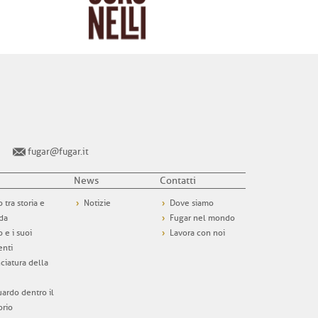
fugar@fugar.it
News
Contatti
o tra storia e
Notizie
Dove siamo
da
Fugar nel mondo
o e i suoi
Lavora con noi
enti
nciatura della
ardo dentro il
orio