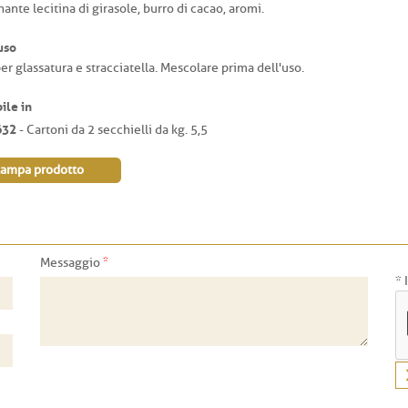
ante lecitina di girasole, burro di cacao, aromi.
uso
er glassatura e stracciatella. Mescolare prima dell'uso.
ile in
632
- Cartoni da 2 secchielli da kg. 5,5
tampa prodotto
*
Messaggio
* 