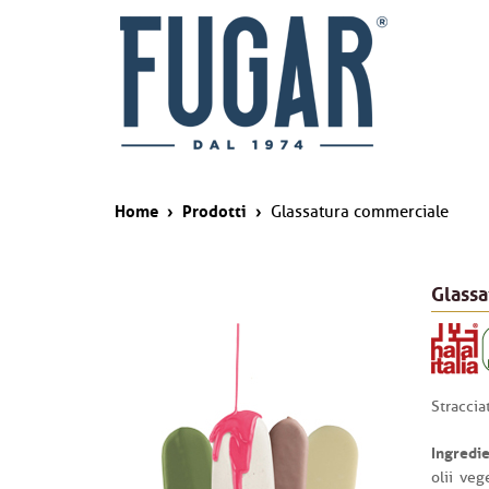
Home
›
Prodotti
›
Glassatura commerciale
Glass
Straccia
Ingredie
olii veg