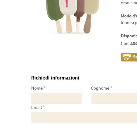
emulsion
Modo d'
Idonea p
Disponib
40
Cod.
S
Richiedi informazioni
*
*
Nome
Cognome
*
Email