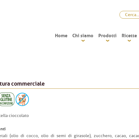
Home
Chi siamo
Prodotti
Ricette
atura commerciale
tella cioccolato
nti
etali (olio di cocco, olio di semi di girasole), zucchero, cacao, cac