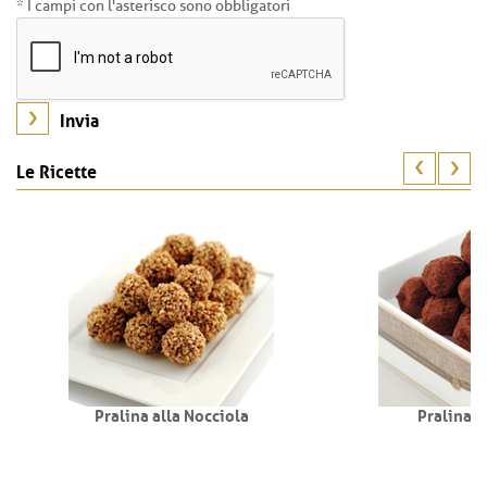
* I campi con l'asterisco sono obbligatori
Le Ricette
Pralina alla Nocciola
Pralina T